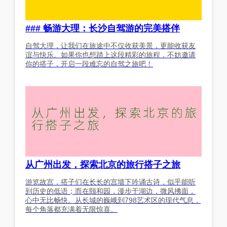
### 畅游大理：长沙自驾游的完美搭伴
自驾大理，让我们在旅途中不仅收获美景，更能收获友
谊与快乐。如果你也想踏上这段精彩的旅程，不妨邀请
你的搭子，开启一段难忘的自驾之旅吧！
从广州出发，探索北京的旅行搭子之旅
游览故宫，搭子们在长长的宫墙下吟诵古诗，似乎能听
到历史的低语；而在颐和园，漫步于湖边，微风拂面，
心中无比畅快。从长城的巍峨到798艺术区的现代气息，
每个角落都充满着无限惊喜。