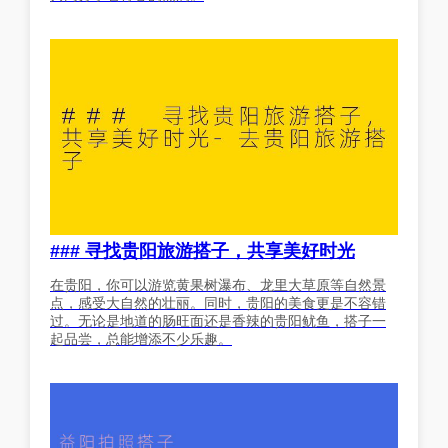
### 寻找贵阳旅游搭子，共享美好时光
在贵阳，你可以游览黄果树瀑布、龙里大草原等自然景
点，感受大自然的壮丽。同时，贵阳的美食更是不容错
过。无论是地道的肠旺面还是香辣的贵阳鱿鱼，搭子一
起品尝，总能增添不少乐趣。