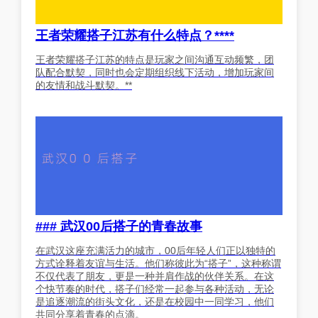
王者荣耀搭子江苏有什么特点？****
王者荣耀搭子江苏的特点是玩家之间沟通互动频繁，团
队配合默契，同时也会定期组织线下活动，增加玩家间
的友情和战斗默契。**
### 武汉00后搭子的青春故事
在武汉这座充满活力的城市，00后年轻人们正以独特的
方式诠释着友谊与生活。他们称彼此为“搭子”，这种称谓
不仅代表了朋友，更是一种并肩作战的伙伴关系。在这
个快节奏的时代，搭子们经常一起参与各种活动，无论
是追逐潮流的街头文化，还是在校园中一同学习，他们
共同分享着青春的点滴。