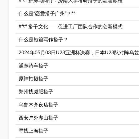
### 拼搏与同行：济南大学考研搭子的温暖旅程
什么是“恋爱搭子广州”？**
### 搭子文化——促进工厂团队合作的创新模式
什么是短篇写作搭子？
2024年05月03日U23亚洲杯决赛，日本U23队对阵
浦东骑车搭子
原神拍摄搭子
郑州找减肥搭子
乌鲁木齐夜店搭子
西安户外爬山搭子
寻找上海搭子