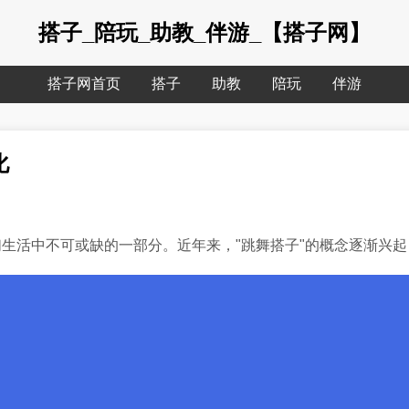
搭子_陪玩_助教_伴游_【搭子网】
搭子网首页
搭子
助教
陪玩
伴游
化
生活中不可或缺的一部分。近年来，"跳舞搭子"的概念逐渐兴