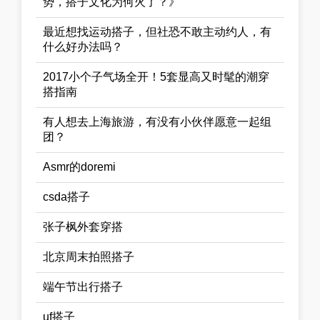
势，搭子文化为何火了？》
最近想找运动搭子，但社恐不敢主动约人，有
什么好办法吗？
2017小个子气场全开！5套显高又时髦的潮穿
搭指南
有人想去上海旅游，有没有小伙伴愿意一起组
团？
Asmr的doremi
csda搭子
张子枫外套穿搭
北京周末拍照搭子
端午节出行搭子
uf搭子