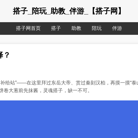
搭子_陪玩_助教_伴游_【搭子网】
搭子网首页
搭子
助教
陪玩
伴游
择？
补给站”——在这里拜过东岳大帝、赏过秦刻汉柏，再摸一摸“泰山三
煎饼卷大葱前先抹酱，灵魂搭子，缺一不可。