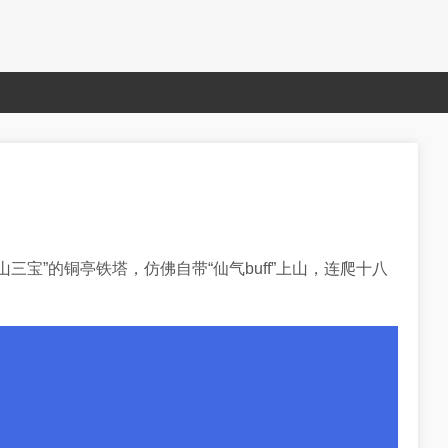
宝”的铜亭铁塔，仿佛自带“仙气buff”上山，连爬十八