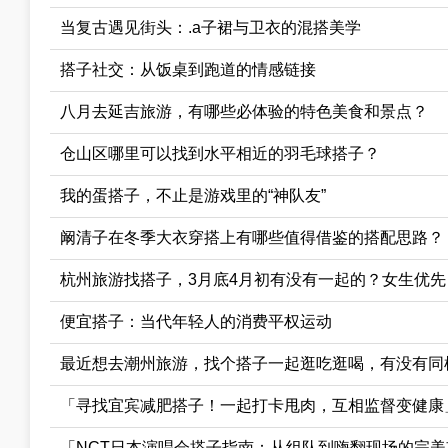
当复古遇见街头：.a子裙与卫衣的混搭美学
搭子社交：从饭桌到跑道的情感链接
八月去延吉旅游，有哪些必体验的特色美食和景点？
仓山区哪里可以找到水平相近的羽毛球搭子？
我的蛋搭子，不止是游戏里的“神队友”
阚清子在冬季大衣穿搭上有哪些值得借鉴的搭配思路？
杭州旅游找搭子，3月底4月初有没有一起的？女生优
便宜搭子：当代年轻人的消费平权运动
最近想去潮州旅游，找个搭子一起逛吃逛喝，有没有同
「寻找宜宾减肥搭子！一起打卡甩肉，互相监督变健康
「NCT日本演唱会搭子指南：从组队到嗨翻现场的完美