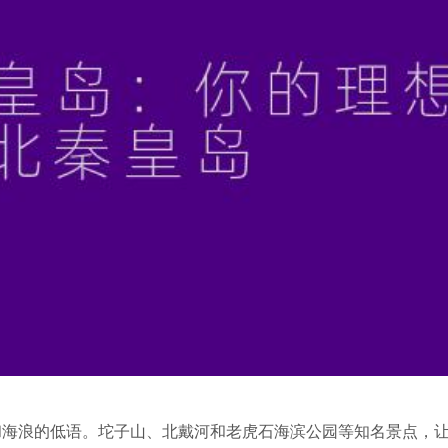
和海浪的低语。坨子山、北戴河和老虎石海滨公园等知名景点，