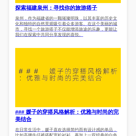
探索福建泉州：寻找你的旅游搭子
泉州，作为福建省的一颗璀璨明珠，以其丰富的历史文
化和独特的自然景观吸引着众多游客。在这个美丽的城
市，寻找一个旅游搭子不仅能增添旅途的乐趣，更能让
我们在探索中共同分享发现的喜悦。
### 媛子的穿搭风格解析：优雅与时尚的完
美结合
在日常生活中，媛子喜欢选择简约而有设计感的单品，
比如高腰牛仔裤搭配宽松衬衫，再加上一双经典的白色