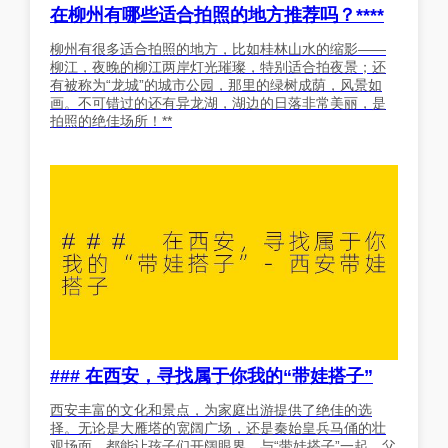
在柳州有哪些适合拍照的地方推荐吗？****
柳州有很多适合拍照的地方，比如桂林山水的缩影——
柳江，夜晚的柳江两岸灯光璀璨，特别适合拍夜景；还
有被称为“龙城”的城市公园，那里的绿树成荫，风景如
画。不可错过的还有异龙湖，湖边的日落非常美丽，是
拍照的绝佳场所！**
### 在西安，寻找属于你我的“带娃搭子”
西安丰富的文化和景点，为家庭出游提供了绝佳的选
择。无论是大雁塔的宽阔广场，还是秦始皇兵马俑的壮
观场面，都能让孩子们开阔眼界。与“带娃搭子”一起，父