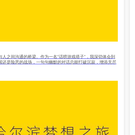
人之间沟通的桥梁。作为一名“话唠游戏搭子”，我深切体会到
国还是险恶的战场，一句句幽默的对话总能打破沉寂，增添无尽