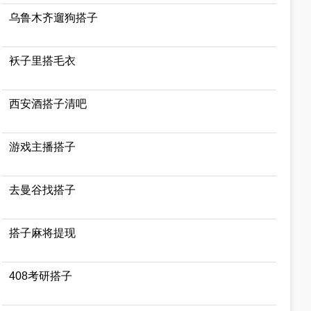
乌鲁木齐遛狗搭子
袄子里搭毛衣
西安酒搭子清吧
游戏主播搭子
去曼谷找搭子
搭子麻将提现
408考研搭子