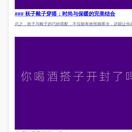
### 袄子靴子穿搭：时尚与保暖的完美结合
总之，袄子与靴子的巧妙搭配，不仅能有效抵御寒冷，还能让你