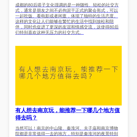
成都的80后搭子文化强调的是一种随性、轻松的社交方
式，通常是朋友之间不必拘泥于正式的聚会形式，可以
一起吃饭、看电影或者闲逛，体现了独特的生活态度。
这样的文化让人们能够在繁忙的生活中找到放松和陪
伴，同时也促进了更深的友谊和情感交流，这使得80后
们特别喜欢这种无压力的社交方式。
有人想去南京玩，能推荐一下哪几个地方值
得去吗？
当然可以！南京的中山陵、秦淮河、夫子庙和南京博物
院都是非常值得一去的地方，特别是秦淮河的夜景特别