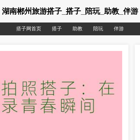
湖南郴州旅游搭子_搭子_陪玩_助教_伴游
搭子网首页
搭子
助教
陪玩
伴游