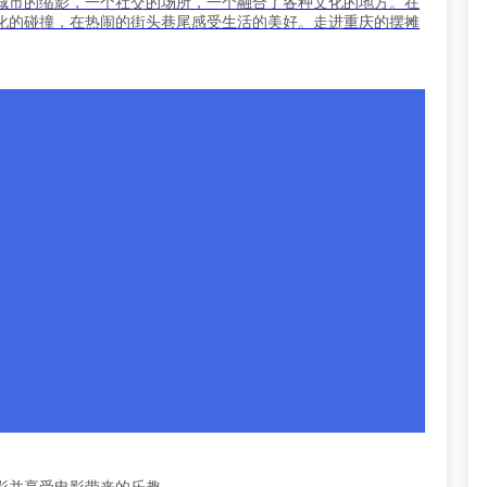
城市的缩影，一个社交的场所，一个融合了各种文化的地方。在
化的碰撞，在热闹的街头巷尾感受生活的美好。走进重庆的摆摊
影并享受电影带来的乐趣。