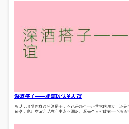
深酒搭子——相濡以沫的友谊
所以，珍惜你身边的酒搭子，不论是那个一起共饮的朋友，还是
多彩，也让友谊之花在心中永不凋谢。愿每个人都能有一位深酒