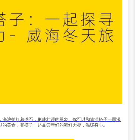
，海浪拍打着礁石，形成壮观的景象。你可以和旅游搭子一同漫
过的美食，和搭子一起品尝新鲜的海鲜大餐，温暖身心。