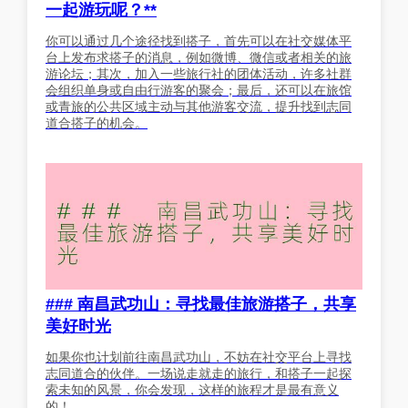
一起游玩呢？**
你可以通过几个途径找到搭子，首先可以在社交媒体平
台上发布求搭子的消息，例如微博、微信或者相关的旅
游论坛；其次，加入一些旅行社的团体活动，许多社群
会组织单身或自由行游客的聚会；最后，还可以在旅馆
或青旅的公共区域主动与其他游客交流，提升找到志同
道合搭子的机会。
### 南昌武功山：寻找最佳旅游搭子，共享
美好时光
如果你也计划前往南昌武功山，不妨在社交平台上寻找
志同道合的伙伴。一场说走就走的旅行，和搭子一起探
索未知的风景，你会发现，这样的旅程才是最有意义
的！