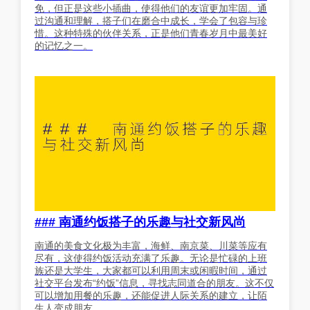
免，但正是这些小插曲，使得他们的友谊更加牢固。通
过沟通和理解，搭子们在磨合中成长，学会了包容与珍
惜。这种特殊的伙伴关系，正是他们青春岁月中最美好
的记忆之一。
### 南通约饭搭子的乐趣与社交新风尚
南通的美食文化极为丰富，海鲜、南京菜、川菜等应有
尽有，这使得约饭活动充满了乐趣。无论是忙碌的上班
族还是大学生，大家都可以利用周末或闲暇时间，通过
社交平台发布“约饭”信息，寻找志同道合的朋友。这不仅
可以增加用餐的乐趣，还能促进人际关系的建立，让陌
生人变成朋友。