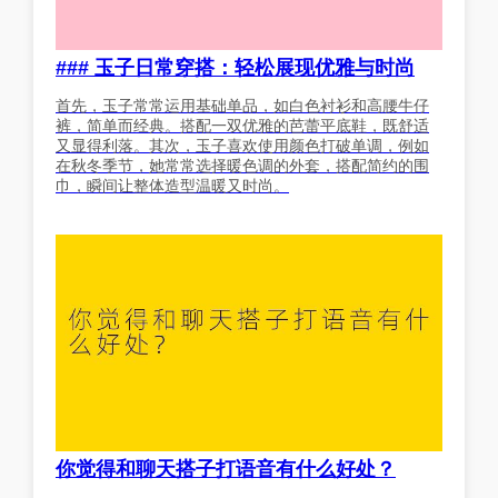
### 玉子日常穿搭：轻松展现优雅与时尚
首先，玉子常常运用基础单品，如白色衬衫和高腰牛仔
裤，简单而经典。搭配一双优雅的芭蕾平底鞋，既舒适
又显得利落。其次，玉子喜欢使用颜色打破单调，例如
在秋冬季节，她常常选择暖色调的外套，搭配简约的围
巾，瞬间让整体造型温暖又时尚。
你觉得和聊天搭子打语音有什么好处？