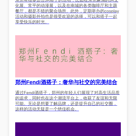
东莞有很多适合JK搭子的活动，比如在东莞麻涌的JK文
化展、常平的动漫展，以及在南城的各类咖啡厅和主题
餐厅，都是不错的聚会场所。此外，定期举办的cosplay
活动和摄影外拍也是很受欢迎的选择，可以和搭子一起
享受快乐的时光。
郑州Fendi酒搭子：奢华与社交的完美结合
通过Fendi酒搭子，郑州的年轻人们展现了对高生活品质
的追求，同时也在这个潮流平台上，收获了友谊和无限
可能。无论是想要了解品牌，还是提升自己的社交圈，
这样的活动无疑是一个绝佳机会。