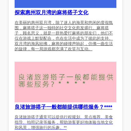
探索惠州双月湾的麻将搭子文化
在美丽的惠州双月湾，除了迷人的海景和悠闲的度假氛
围，麻将搭子这一独特的社交文化愈发盛行。麻将搭
子，顾名思义，就是一群热爱打麻将的朋友们，他们不
仅在游戏上默契配合，也在生活中成为了彼此的支持。
双月湾的海风轻拂，麻将的碰撞声响起，仿佛一曲生活
的旋律，每一局游戏都充满了欢笑与互动。
良渚旅游搭子一般都能提供哪些服务？****
良渚旅游搭子通常可以提供行程规划、景点推荐、美食
指导、拍照记录等服务，帮助游客更好地体验当地文化
和风景，增强旅行的乐趣。**