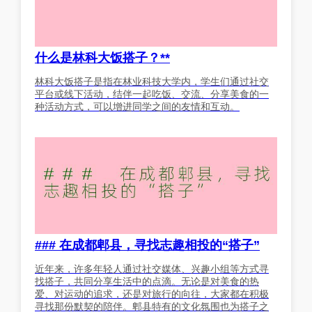
什么是林科大饭搭子？**
林科大饭搭子是指在林业科技大学内，学生们通过社交
平台或线下活动，结伴一起吃饭、交流、分享美食的一
种活动方式，可以增进同学之间的友情和互动。
### 在成都郫县，寻找志趣相投的“搭子”
近年来，许多年轻人通过社交媒体、兴趣小组等方式寻
找搭子，共同分享生活中的点滴。无论是对美食的热
爱、对运动的追求，还是对旅行的向往，大家都在积极
寻找那份默契的陪伴。郫县特有的文化氛围也为搭子之