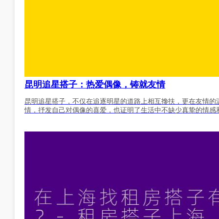
昆明追星搭子：热爱偶像，铸就友情
昆明追星搭子，不仅在追逐明星的道路上相互搀扶，更在友情的
情，抒发自己对偶像的喜爱，也证明了生活中不缺少真挚的情感