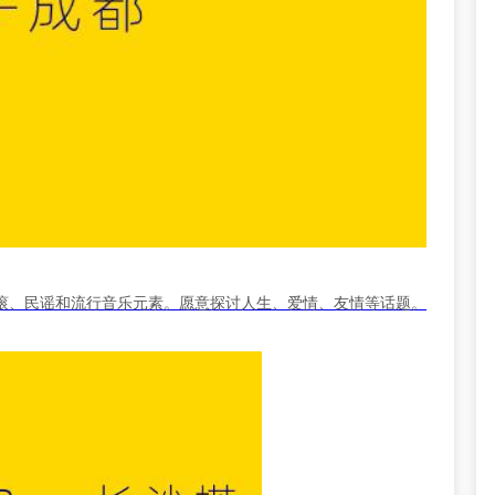
滚、民谣和流行音乐元素。愿意探讨人生、爱情、友情等话题。