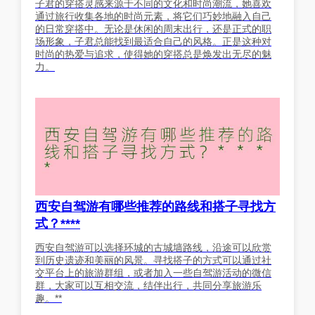
子君的穿搭灵感来源于不同的文化和时尚潮流，她喜欢
通过旅行收集各地的时尚元素，将它们巧妙地融入自己
的日常穿搭中。无论是休闲的周末出行，还是正式的职
场形象，子君总能找到最适合自己的风格。正是这种对
时尚的热爱与追求，使得她的穿搭总是焕发出无尽的魅
力。
西安自驾游有哪些推荐的路线和搭子寻找方
式？****
西安自驾游可以选择环城的古城墙路线，沿途可以欣赏
到历史遗迹和美丽的风景。寻找搭子的方式可以通过社
交平台上的旅游群组，或者加入一些自驾游活动的微信
群，大家可以互相交流，结伴出行，共同分享旅游乐
趣。**