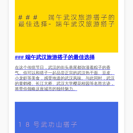
### 端午武汉旅游搭子的最佳选择
在这个传统节日，武汉的街头巷尾都弥漫着粽子的香
气。你可以和搭子一起品尝正宗的武汉热干面、豆皮、
小龙虾等美食，感受地道的武汉风味。与此同时，武汉
的黄鹤楼、长江大桥、武汉大学樱花校园等名胜古迹，
将带你领略这座城市的独特魅力。