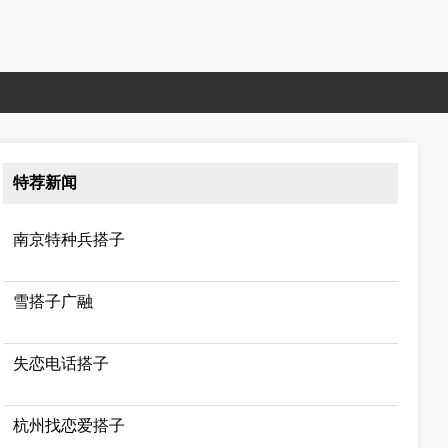
特荐新闻
南京特种兵搭子
雪搭子广融
失恋电话搭子
杭州找恋爱搭子