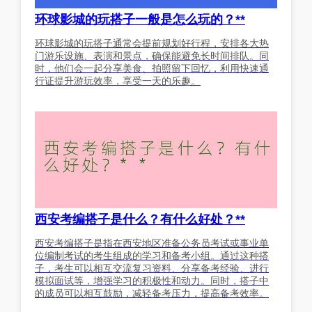
环球影城的玩搭子一般是怎么玩的？**
环球影城的玩搭子通常会提前规划好行程，安排各大热
门游乐设施、表演和景点，确保能避免长时间排队。同
时，他们会一起分享美食、拍照留下回忆，利用快速通
行证提升游玩效率，享受一天的乐趣。
西安考编搭子是什么？有什么好处？**
西安考编搭子是指在西安地区准备公务员考试或事业单
位编制考试的考生组成的学习和备考小组。通过这种搭
子，考生可以相互交流复习资料、分享备考经验、进行
模拟面试等，增强学习的积极性和动力。同时，搭子中
的成员可以相互鼓励，减轻备考压力，提高备考效率。