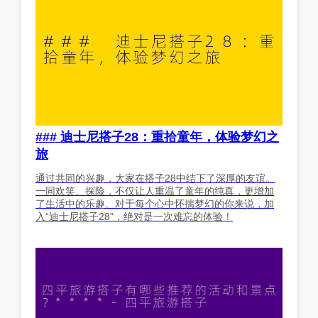
### 迪士尼搭子28：重拾童年，体验梦幻之
旅
通过共同的兴趣，大家在搭子28中结下了深厚的友谊。
一同欢笑、探险，不仅让人重温了童年的纯真，更增加
了生活中的乐趣。对于每个心中怀揣梦幻的你来说，加
入“迪士尼搭子28”，绝对是一次难忘的体验！