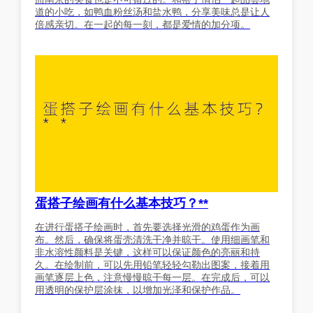
道的小吃，如鸭血粉丝汤和盐水鸭，分享美味总是让人
倍感亲切。在一起的每一刻，都是爱情的加分项。
蛋搭子绘画有什么基本技巧？**
在进行蛋搭子绘画时，首先要选择光滑的鸡蛋作为画
布。然后，确保将蛋壳清洗干净并晾干。使用细画笔和
非水溶性颜料是关键，这样可以保证颜色的亮丽和持
久。在绘制前，可以先用铅笔轻轻勾勒出图案，接着用
画笔逐层上色，注意慢慢晾干每一层。在完成后，可以
用透明的保护层涂抹，以增加光泽和保护作品。