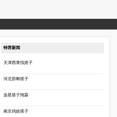
特荐新闻
天津西青找搭子
河北邯郸搭子
追星搭子翔霖
南京鸡娃搭子