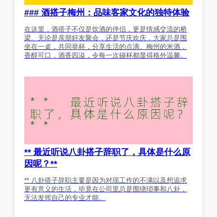
### 酒搭子梅州：品味客家文化的独特体验
在这里，酒搭子不仅是饮酒的伴侣，更是情感交流的桥
梁。无论是亲朋好友聚会，还是节庆欢庆，大家总是围
坐在一桌，共同举杯，分享生活的点滴。梅州的米酒，
香醇可口，酒香四溢，令每一次碰杯都显得格外温馨。
** 最近听说八卦搭子辞职了，具体是什么原
因呢？**
** 八卦搭子辞职主要是因为对现工作的不满以及想追求
更有意义的生活，毕竟在公司里总是围绕琐事和八卦，
无法发挥自己的专业才能。