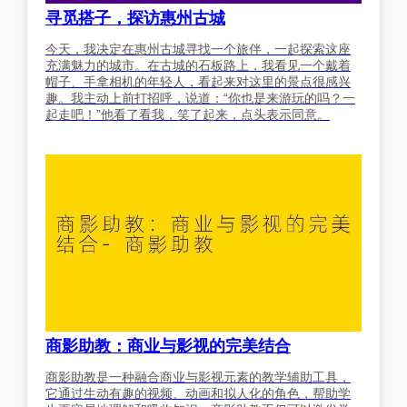
寻觅搭子，探访惠州古城
今天，我决定在惠州古城寻找一个旅伴，一起探索这座
充满魅力的城市。在古城的石板路上，我看见一个戴着
帽子、手拿相机的年轻人，看起来对这里的景点很感兴
趣。我主动上前打招呼，说道：“你也是来游玩的吗？一
起走吧！”他看了看我，笑了起来，点头表示同意。
商影助教：商业与影视的完美结合
商影助教是一种融合商业与影视元素的教学辅助工具，
它通过生动有趣的视频、动画和拟人化的角色，帮助学