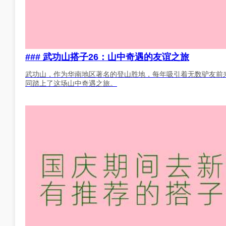
### 武功山搭子26：山中奇遇的友谊之旅
武功山，作为华南地区著名的登山胜地，每年吸引着无数驴友前来
同踏上了这场山中奇遇之旅。