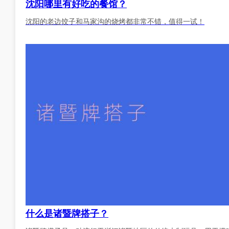
沈阳哪里有好吃的餐馆？
沈阳的老边饺子和马家沟的烧烤都非常不错，值得一试！
什么是诸暨牌搭子？