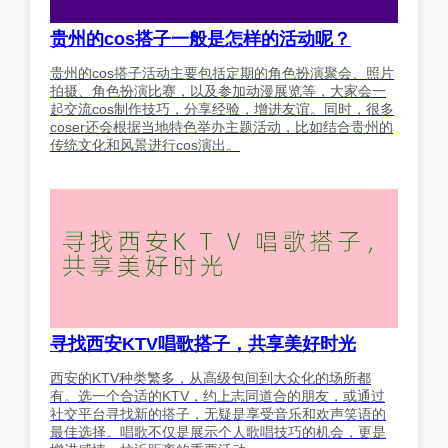
贵州的cos搭子一般是怎样的活动呢？
贵州的cos搭子活动主要包括定期的角色扮演聚会、照片
拍摄、角色扮演比赛，以及参加动漫展览等，大家会一
起交流cos制作技巧，分享经验，增进友谊。同时，很多
coser还会根据当地特色举办主题活动，比如结合贵州的
传统文化和风景进行cos演出。
寻找西安KTV唱歌搭子，共享美好时光
西安的KTV种类繁多，从高级包间到大众化的场所都
有。选一个合适的KTV，约上志同道合的朋友，或通过
社交平台寻找新的搭子，无疑是享受音乐和欢声笑语的
最佳选择。唱歌不仅是展示个人歌唱技巧的机会，更是